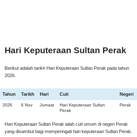
Hari Keputeraan Sultan Perak
Berikut adalah tarikh Hari Keputeraan Sultan Perak pada tahun
2026.
Tahun
Tarikh
Hari
Cuti
Negeri
2026
6 Nov
Jumaat
Hari Keputeraan Sultan
Perak
Perak
Hari Keputeraan Sultan Perak ialah cuti umum di negeri Perak
yang disambut bagi memperingati hari keputeraan Sultan Perak.