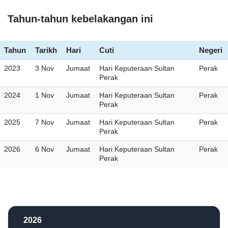
Tahun-tahun kebelakangan ini
Tahun
Tarikh
Hari
Cuti
Negeri
2023
3 Nov
Jumaat
Hari Keputeraan Sultan
Perak
Perak
2024
1 Nov
Jumaat
Hari Keputeraan Sultan
Perak
Perak
2025
7 Nov
Jumaat
Hari Keputeraan Sultan
Perak
Perak
2026
6 Nov
Jumaat
Hari Keputeraan Sultan
Perak
Perak
2026