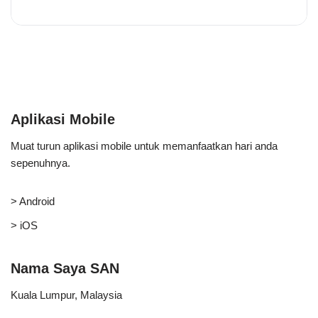
Aplikasi Mobile
Muat turun aplikasi mobile untuk memanfaatkan hari anda
sepenuhnya.
> Android
> iOS
Nama Saya SAN
Kuala Lumpur, Malaysia