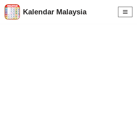
Kalendar Malaysia
Skip
to
content