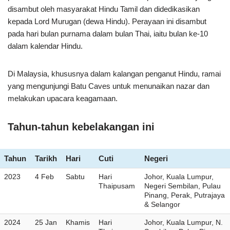
disambut oleh masyarakat Hindu Tamil dan didedikasikan
kepada Lord Murugan (dewa Hindu). Perayaan ini disambut
pada hari bulan purnama dalam bulan Thai, iaitu bulan ke-10
dalam kalendar Hindu.
Di Malaysia, khususnya dalam kalangan penganut Hindu, ramai
yang mengunjungi Batu Caves untuk menunaikan nazar dan
melakukan upacara keagamaan.
Tahun-tahun kebelakangan ini
Tahun
Tarikh
Hari
Cuti
Negeri
2023
4 Feb
Sabtu
Hari
Johor, Kuala Lumpur,
Thaipusam
Negeri Sembilan, Pulau
Pinang, Perak, Putrajaya
& Selangor
2024
25 Jan
Khamis
Hari
Johor, Kuala Lumpur, N.