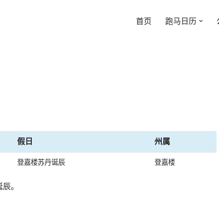
首页
跑马日历
假日
州属
登嘉楼苏丹诞辰
登嘉楼
诞辰。